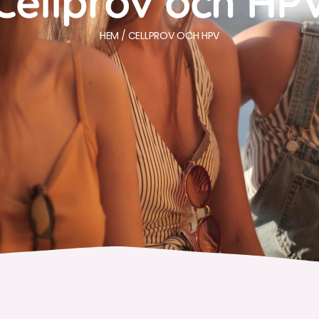
Cellprov och HP
HEM
CELLPROV OCH HPV