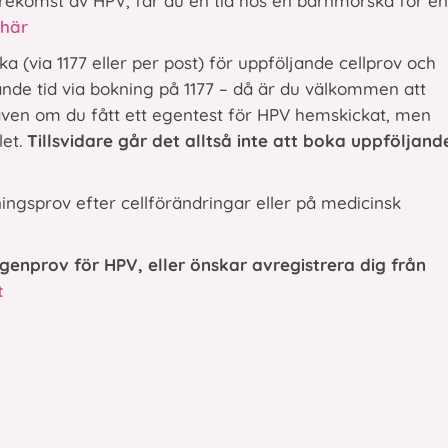
rekomst av HPV, får du en tid hos en barnmorska för en
 här
ka (via 1177 eller per post) för uppföljande cellprov och
nde tid via bokning på 1177 – då är du välkommen att
 även om du fått ett egentest för HPV hemskickat, men
let.
Tillsvidare går det alltså inte att boka uppföljand
ningsprov efter cellförändringar eller på medicinsk
egenprov för HPV, eller önskar avregistrera dig från
t