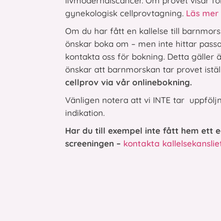
livmoderhalscancer. Om provet visar fö
gynekologisk cellprovtagning.
Läs mer
Om du har fått en kallelse till barnmors
önskar boka om – men inte hittar passa
kontakta oss för bokning. Detta gäller
önskar att barnmorskan tar provet istäl
cellprov via vår onlinebokning.
Vänligen notera att vi INTE tar uppfölj
indikation.
Har du till exempel inte fått hem ett 
screeningen –
kontakta kallelsekanslie