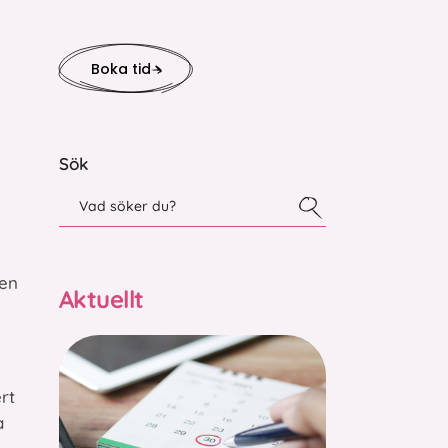
Boka tid
Sök
Den
Aktuellt
rt
a