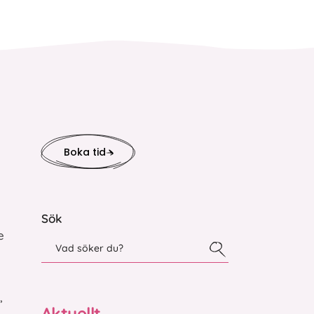
Boka tid
Sök
e
,
Aktuellt