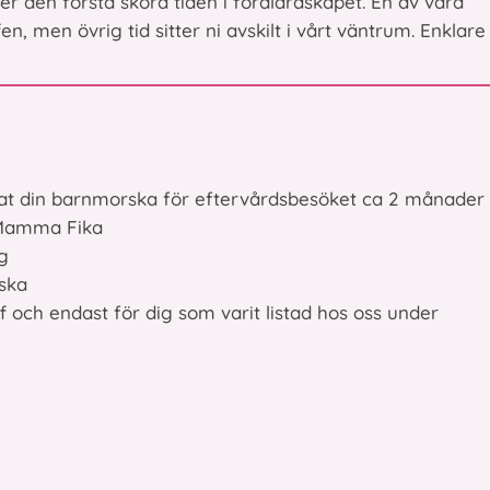
er den första sköra tiden i föräldraskapet. En av våra
, men övrig tid sitter ni avskilt i vårt väntrum. Enklare
fat din barnmorska för eftervårdsbesöket ca 2 månader
i Mamma Fika
g
rska
 och endast för dig som varit listad hos oss under