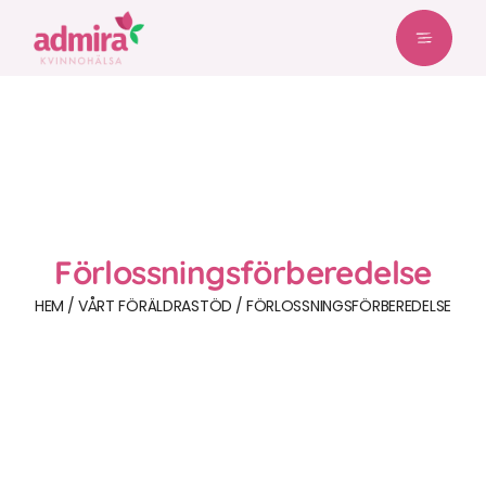
Förlossnings­förberedelse
HEM
VÅRT FÖRÄLDRASTÖD
FÖRLOSSNINGS­FÖRBEREDELSE